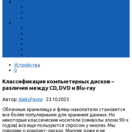
Проблемы
Файлы и ОС
Неисправности устройств
Интернет-проблемы
Система
Windows 10
Windows 8
Windows 7
WINDOWS XP
Программы
Файлы
Устройства
0
Классификация компьютерных дисков –
различия между CD, DVD и Blu-ray
Автор:
AleksPayne
· 23.10.2023
Облачные хранилища и флеш-накопители становятся
все более популярными для хранения данных. Но
некоторые классические носители (символы эпохи 90-х
годов) все еще пользуются спросом у многих. Мы
говорим о компакт-дисках. Многие даже и не