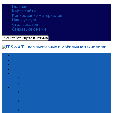
Главная
Карта сайта
Копирование материалов
Наши услуги
Стол заказов
Связаться с нами
Видео
Интересное
Сети
Устройства
Безопасность
Интернет-угрозы
Защита данных и устройств
Интернет
Социальные сети
Сервисы
Поисковики
Браузеры
YouTube