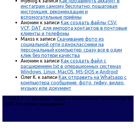
MyBlog
к записи
Как продвинуть аккаунт в
инстаграм самому бесплатно: пошаговая
инструкция, рекомендации и
вспомогательные приёмы
Аноним
к записи
Как создать файлы CSV,
VCF, DAT для импорта контактов в почтовые
клиенты и телефоны
Maxss
к записи
Скачивание фото из
социальной сети одноклассники на
персональный компьютер: сразу все в один
клик без потери качества
Аноним
к записи
Как создать файл с
расширением txt в операционных системах
Windows, Linux, MacOS, MS-DOS и Android
Олег К.
к записи
Как отправить на Whatsapp с
компьютера сообщение, фото, гифку, видео,
музыку или документ
IT S.W.A.T. — компьютерные и мобильные технологии ©
2026. Все права защищены.