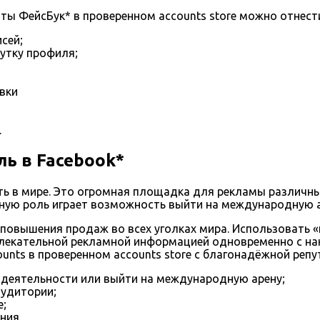
ы ФейсБук* в проверенном accounts store можно отнест
сей;
утку профиля;
вки
.
ь в Facebook*
еть в мире. Это огромная площадка для рекламы различн
омную роль играет возможность выйти на международную а
 повышения продаж во всех уголках мира. Использовать 
ивлекательной рекламной информацией одновременно с н
ounts в проверенном accounts store с благонадёжной репу
деятельности или выйти на международную арену;
аудитории;
е;
ния.