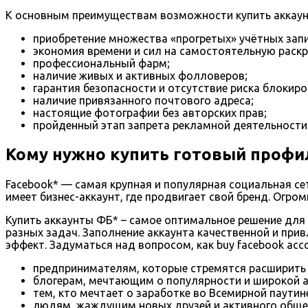
К основным преимуществам возможности купить аккаунт
приобретение множества «прогретых» учётных запи
экономия времени и сил на самостоятельную раскр
профессиональный фарм;
наличие живых и активных фолловеров;
гарантия безопасности и отсутствие риска блокиро
наличие привязанного почтового адреса;
настоящие фотографии без авторских прав;
пройденный этап запрета рекламной деятельности
Кому нужно купить готовый профил
Facebook* — самая крупная и популярная социальная с
имеет бизнес-аккаунт, где продвигает свой бренд. Огр
Купить аккаунты ФБ* – самое оптимальное решение для
разных задач. Заполнение аккаунта качественной и пр
эффект. Задуматься над вопросом, как buy facebook acc
предпринимателям, которые стремятся расширить 
блогерам, мечтающим о популярности и широкой 
тем, кто мечтает о заработке во Всемирной паутин
людям, жаждущим новых друзей и активного обще