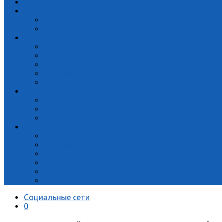
Устройства
Безопасность
Интернет-угрозы
Защита данных и устройств
Интернет
Социальные сети
Сервисы
Поисковики
Браузеры
YouTube
Проблемы
Файлы и ОС
Неисправности устройств
Интернет-проблемы
Система
Windows 10
Windows 8
Windows 7
WINDOWS XP
Программы
Файлы
Социальные сети
0