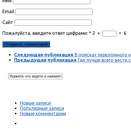
Имя
Email
Сайт
Пожалуйста, введите ответ цифрами:
*
2
+
=
6
Следующая публикация
В поисках переломного 
Предыдущая публикация
Где лучше всего вести 
Новые записи
Популярные записи
Новые комментарии