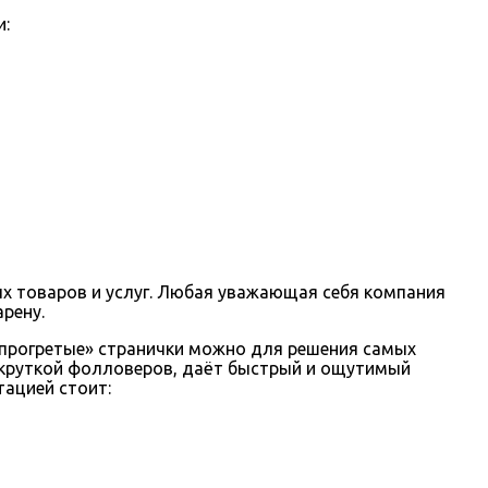
и:
ых товаров и услуг. Любая уважающая себя компания
рену.
«прогретые» странички можно для решения самых
акруткой фолловеров, даёт быстрый и ощутимый
тацией стоит: