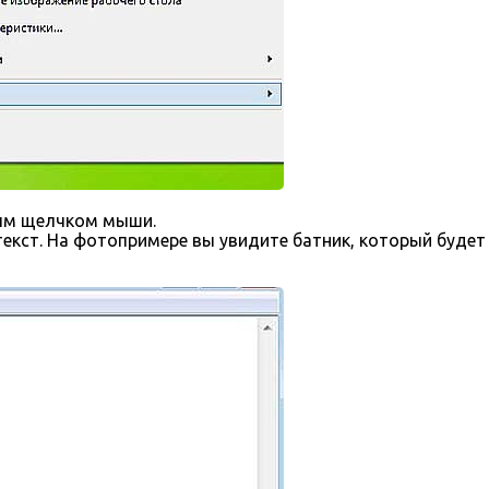
ым щелчком мыши.
текст. На фотопримере вы увидите батник, который буде