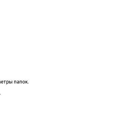
етры папок.
.