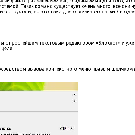
ый файл с разрешением bat, создаваемый для того, чтоб
темой. Таких команд существует очень много, все они н
 структуру, но это тема для отдельной статьи. Сегодня 
омы с простейшим текстовым редактором «Блокнот» и уже
 цели.
осредством вызова контекстного меню правым щелчком 