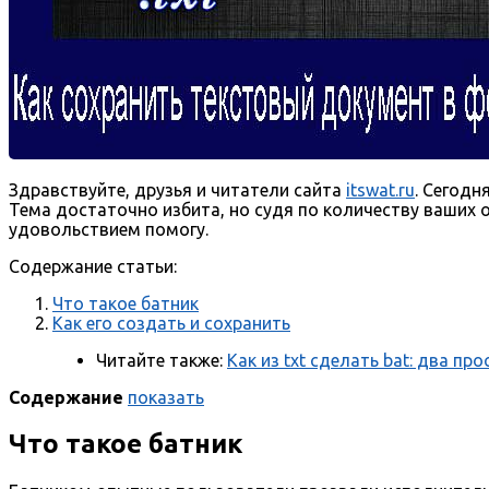
Здравствуйте, друзья и читатели сайта
itswat.ru
. Сегодн
Тема достаточно избита, но судя по количеству ваших 
удовольствием помогу.
Содержание статьи:
Что такое батник
Как его создать и сохранить
Читайте также:
Как из txt сделать bat: два п
Содержание
показать
Что такое батник