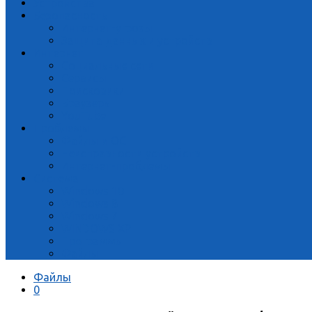
Устройства
Безопасность
Интернет-угрозы
Защита данных и устройств
Интернет
Социальные сети
Сервисы
Поисковики
Браузеры
YouTube
Проблемы
Файлы и ОС
Неисправности устройств
Интернет-проблемы
Система
Windows 10
Windows 8
Windows 7
WINDOWS XP
Программы
Файлы
Файлы
0