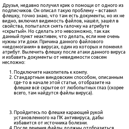
Друзья, недавно получил крик о помощи от одного из
подписчиков. Он описал такую проблему – вставил
флешку, точно знаю, что там есть документы, но их не
видно, включил видимость файлов, нашёл, зашёл в
свойства, попытался снять галочку на атрибуте
«скрытый». Но сделать это невозможно, так как
данный пункт неактивен, что делать, если мне очень
нужны эти доки. Причина данного файлового
«недомогания» в вирусах, один из которых и поменял
атрибут. Вылечить флешку после атаки данного вируса
и избавить документы от невидимости совсем
несложно:
Подключите накопитель к компу.
Стандартным виндовским способом, описанным
где-то в начале этой статьи, отобразите на
флешке всё скрытое от любопытных глаз (скорее
всего, там найдутся файлы вируса).
Пройдитесь по флешке карающей рукой
установленного на ПК антивируса, дабы
избавится от источника болезни.
После лечения файлы должны отобразиться.