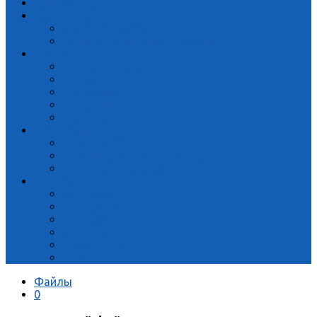
Устройства
Безопасность
Интернет-угрозы
Защита данных и устройств
Интернет
Социальные сети
Сервисы
Поисковики
Браузеры
YouTube
Проблемы
Файлы и ОС
Неисправности устройств
Интернет-проблемы
Система
Windows 10
Windows 8
Windows 7
WINDOWS XP
Программы
Файлы
Файлы
0