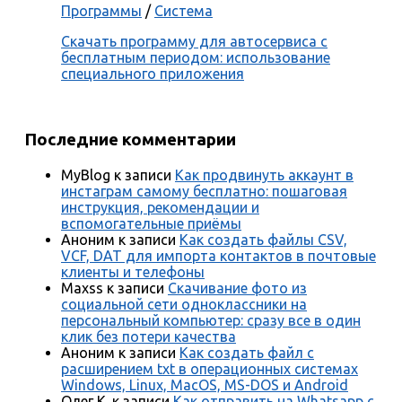
Программы
/
Система
Скачать программу для автосервиса с
бесплатным периодом: использование
специального приложения
Последние комментарии
MyBlog
к записи
Как продвинуть аккаунт в
инстаграм самому бесплатно: пошаговая
инструкция, рекомендации и
вспомогательные приёмы
Аноним
к записи
Как создать файлы CSV,
VCF, DAT для импорта контактов в почтовые
клиенты и телефоны
Maxss
к записи
Скачивание фото из
социальной сети одноклассники на
персональный компьютер: сразу все в один
клик без потери качества
Аноним
к записи
Как создать файл с
расширением txt в операционных системах
Windows, Linux, MacOS, MS-DOS и Android
Олег К.
к записи
Как отправить на Whatsapp с