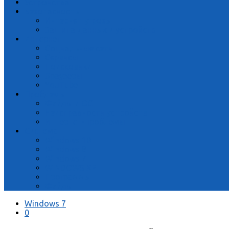
Устройства
Безопасность
Интернет-угрозы
Защита данных и устройств
Интернет
Социальные сети
Сервисы
Поисковики
Браузеры
YouTube
Проблемы
Файлы и ОС
Неисправности устройств
Интернет-проблемы
Система
Windows 10
Windows 8
Windows 7
WINDOWS XP
Программы
Файлы
Windows 7
0