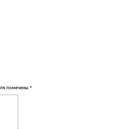
оля помечены
*