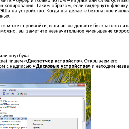
ять – буфер и только потом – на диск или флешку. Назы
и копирования. Таким образом, если выдернуть флешку
КЭШа на устройство. Когда вы делаете безопасное извле
нных.
то может произойти, если вы не делаете безопасного изв
можно, вы заметите незначительное уменьшение скорос
или ноутбука.
уска) пишем
«Диспетчер устройств»
. Открываем его.
дом с надписью
«Дисковые устройства»
и находим назва