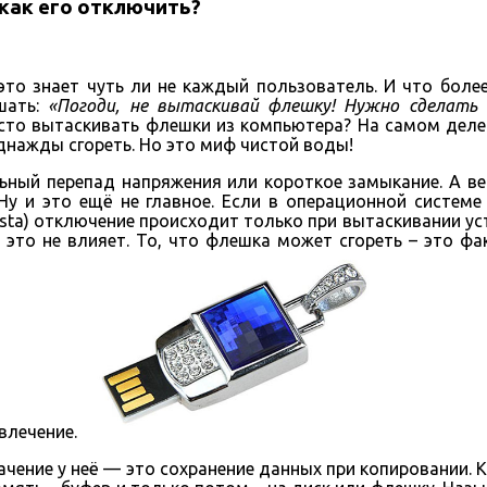
 как его отключить?
 это знает чуть ли не каждый пользователь. И что бол
шать:
«Погоди, не вытаскивай флешку! Нужно сделать б
сто вытаскивать флешки из компьютера? На самом деле
днажды сгореть. Но это миф чистой воды!
ьный перепад напряжения или короткое замыкание. А вед
Ну и это ещё не главное. Если в операционной систем
ista) отключение происходит только при вытаскивании уст
 это не влияет. То, что флешка может сгореть – это ф
влечение.
ачение у неё — это сохранение данных при копировании. 