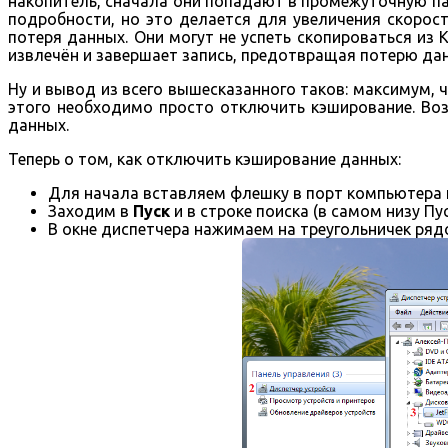
накопитель, сначала они попадают в промежуточную пам
подробности, но это делается для увеличения скорост
потеря данных. Они могут не успеть скопироваться из 
извлечён и завершает запись, предотвращая потерю да
Ну и вывод из всего вышесказанного таков: максимум, ч
этого необходимо просто отключить кэширование. Воз
данных.
Теперь о том, как отключить кэширование данных:
Для начала вставляем флешку в порт компьютера 
Заходим в
Пуск
и в строке поиска (в самом низу П
В окне диспетчера нажимаем на треугольничек ря