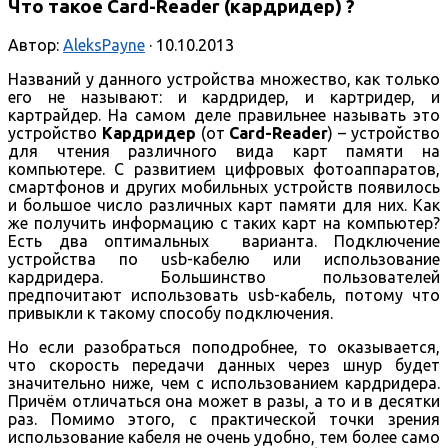
Что такое Card-Reader (кардридер) ?
Автор:
AleksPayne
· 10.10.2013
Названий у данного устройства множество, как только
его не называют: и кардридер, и картридер, и
картрайдер. На самом деле правильнее называть это
устройство
Кардридер
(от
Card-Reader
) – устройство
для чтения различного вида карт памяти на
компьютере. С развитием цифровых фотоаппаратов,
смартфонов и других мобильных устройств появилось
и большое число различных карт памяти для них. Как
же получить информацию с таких карт на компьютер?
Есть два оптимальных варианта. Подключение
устройства по usb-кабелю или использование
кардридера. Большинство пользователей
предпочитают использовать usb-кабель, потому что
привыкли к такому способу подключения.
Но если разобраться поподробнее, то оказывается,
что скорость передачи данных через шнур будет
значительно ниже, чем с использованием кардридера.
Причём отличаться она может в разы, а то и в десятки
раз. Помимо этого, с практической точки зрения
использование кабеля не очень удобно, тем более само