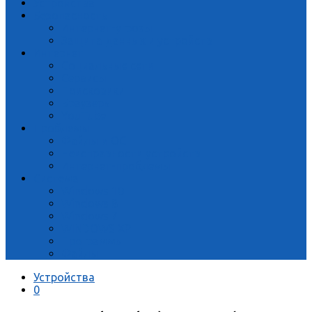
Устройства
Безопасность
Интернет-угрозы
Защита данных и устройств
Интернет
Социальные сети
Сервисы
Поисковики
Браузеры
YouTube
Проблемы
Файлы и ОС
Неисправности устройств
Интернет-проблемы
Система
Windows 10
Windows 8
Windows 7
WINDOWS XP
Программы
Файлы
Устройства
0